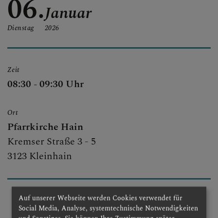
06.
Januar
PFARRBRIEF UND
GOTTESDIENSTORDNUN
Dienstag
2026
G
Zeit
08:30 - 09:30 Uhr
Ort
Pfarrkirche Hain
Kremser Straße 3 - 5
3123 Kleinhain
Auf unserer Webseite werden Cookies verwendet für
Social Media, Analyse, systemtechnische Notwendigkeiten